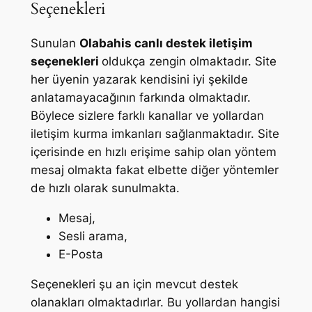
Seçenekleri
Sunulan
Olabahis canlı destek iletişim
seçenekleri
oldukça zengin olmaktadır. Site
her üyenin yazarak kendisini iyi şekilde
anlatamayacağının farkında olmaktadır.
Böylece sizlere farklı kanallar ve yollardan
iletişim kurma imkanları sağlanmaktadır. Site
içerisinde en hızlı erişime sahip olan yöntem
mesaj olmakta fakat elbette diğer yöntemler
de hızlı olarak sunulmakta.
Mesaj,
Sesli arama,
E-Posta
Seçenekleri şu an için mevcut destek
olanakları olmaktadırlar. Bu yollardan hangisi