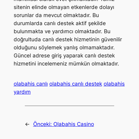
sitenin elinde olmayan etkenlerde dolayı
sorunlar da mevcut olmaktadır. Bu
durumlarda canlı destek aktif şekilde
bulunmakta ve yardımcı olmaktadır. Bu
doğrultuda canlı destek hizmetinin güvenilir
olduğunu söylemek yanlış olmamaktadır.
Güncel adrese giriş yaparak canlı destek
hizmetini incelemeniz mümkün olmaktadır.
olabahis canlı
olabahis canlı destek
olabahis
yardım
←
Önceki:
Olabahis Casino