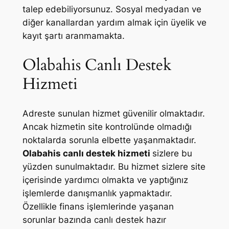
talep edebiliyorsunuz. Sosyal medyadan ve
diğer kanallardan yardım almak için üyelik ve
kayıt şartı aranmamakta.
Olabahis Canlı Destek
Hizmeti
Adreste sunulan hizmet güvenilir olmaktadır.
Ancak hizmetin site kontrolünde olmadığı
noktalarda sorunla elbette yaşanmaktadır.
Olabahis canlı destek hizmeti
sizlere bu
yüzden sunulmaktadır. Bu hizmet sizlere site
içerisinde yardımcı olmakta ve yaptığınız
işlemlerde danışmanlık yapmaktadır.
Özellikle finans işlemlerinde yaşanan
sorunlar bazında canlı destek hazır