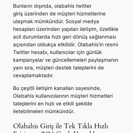
Bunların dışında,
olabahis twitter
giriş
üzerinden de müşteri hizmetlerine
ulaşmak mümkündür. Sosyal medya
hesapları üzerinden yapılan iletişim, özellikle
acil durumlarda hızlı geri dönüş sağlanması
açısından oldukça etkilidir. Olabahis’in resmi
Twitter hesabı, kullanıcılar için günlük
kampanyalar ve güncellemeleri paylaşmanın
yanı sıra, müşteri destek taleplerini de
cevaplamaktadır.
Bu çeşitli iletişim kanalları sayesinde,
Olabahis kullanıcılarının müşteri hizmetleri
taleplerini en hızlı ve etkili şekilde
iletebilmeleri mümkündür.
Olabahis Giriş ile Tek Tıkla Hızlı