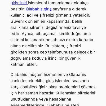
giriş linki
işlemlerini tamamlamak oldukça
basittir.
Olabahis giriş
sayfasına giderek,
kullanıcı adı ve şifrenizi girmeniz yeterlidir.
Güvenlik önlemleri kapsamında, belirli
aralıklarla şifrenizi değiştirmeniz tavsiye
edilir. Ayrıca, çift aşamalı kimlik doğrulama
sistemi kullanarak hesabınızı ekstra koruma
altına alabilirsiniz. Bu sistem, şifrenizi
girdikten sonra cep telefonunuza gelecek bir
doğrulama koduyla ikinci bir güvenlik
katmanı ekler.
Olabahis müşteri hizmetleri ve Olabahis
canlı destek ekibi, giriş işlemleri sırasında
karşılaşabileceğiniz olası problemleri çözmek
için her zaman hazırdır. Kullanıcılar, şifrelerini
unuttuklarında veya hesaplarına
erişemediklerinde, Olabahis müşteri