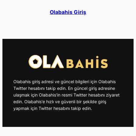
Olabahis Giriş
Olabahis giriş adresi ve güncel bilgileri için Olabahis
Twitter hesabını takip edin. En güncel giriş adresine
ulaşmak için Olabahis'in resmi Twitter hesabını ziyaret
edin. Olabahis'e hızlı ve güvenli bir şekilde giriş
yapmak için Twitter hesabını takip edin.