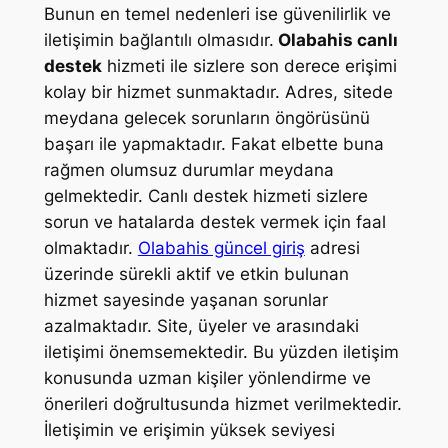
Bunun en temel nedenleri ise güvenilirlik ve
iletişimin bağlantılı olmasıdır.
Olabahis canlı
destek
hizmeti ile sizlere son derece erişimi
kolay bir hizmet sunmaktadır. Adres, sitede
meydana gelecek sorunların öngörüsünü
başarı ile yapmaktadır. Fakat elbette buna
rağmen olumsuz durumlar meydana
gelmektedir. Canlı destek hizmeti sizlere
sorun ve hatalarda destek vermek için faal
olmaktadır.
Olabahis güncel giriş
adresi
üzerinde sürekli aktif ve etkin bulunan
hizmet sayesinde yaşanan sorunlar
azalmaktadır. Site, üyeler ve arasındaki
iletişimi önemsemektedir. Bu yüzden iletişim
konusunda uzman kişiler yönlendirme ve
önerileri doğrultusunda hizmet verilmektedir.
İletişimin ve erişimin yüksek seviyesi